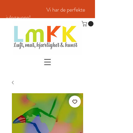
Vi har de perfekte
julegavene!