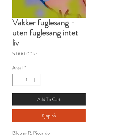
Vakker fuglesang -
uten fuglesang intet
liv
Pris
5 000,00 kr
Antall
*
Add To Cart
Kjøp nå
Bilde av R. Piccardo