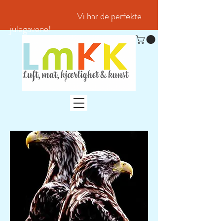
Vi har de perfekte
julegavene!