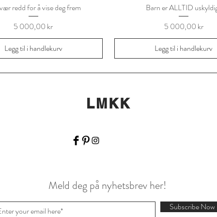
 vær redd for å vise deg frem
Barn er ALLTID uskyldi
Pris
Pris
5 000,00 kr
5 000,00 kr
Legg til i handlekurv
Legg til i handlekurv
LMKK
Meld deg på nyhetsbrev her!
Subscribe Now