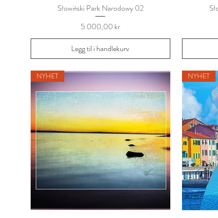
Słowiński Park Narodowy 02
Sł
Pris
5 000,00 kr
Legg til i handlekurv
NYHET
NYHET