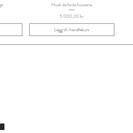
ge
Husk de hvite bussene
Pris
5 000,00 kr
Legg til i handlekurv