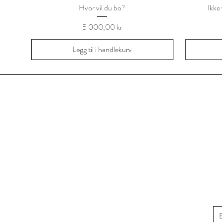
Hvor vil du bo?
Ikke
Pris
5 000,00 kr
Legg til i handlekurv