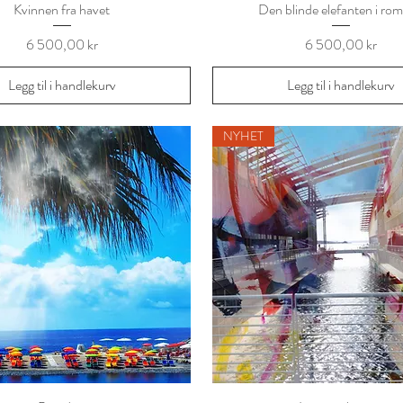
Kvinnen fra havet
Den blinde elefanten i ro
Pris
Pris
6 500,00 kr
6 500,00 kr
Legg til i handlekurv
Legg til i handlekurv
NYHET