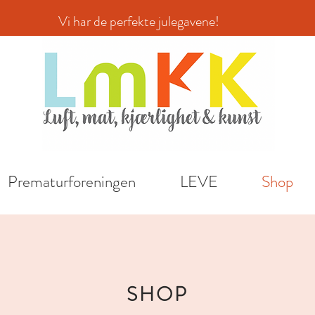
ar de perfekte julegavene!
Prematurforeningen
LEVE
Shop
SHOP