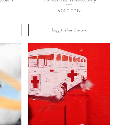
Pris
5 000,00 kr
Legg til i handlekurv