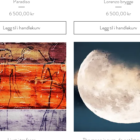
Paradiso
Lorenzo brygge
Pris
Pris
6 500,00 kr
6 500,00 kr
Legg til i handlekurv
Legg til i handlekurv
Livet i tre faser
The moon is pure, do not let p