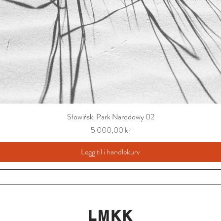
Słowiński Park Narodowy 02
Pris
5 000,00 kr
Legg til i handlekurv
LMKK