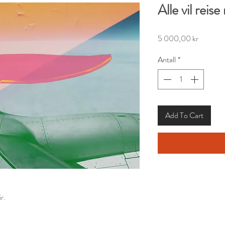
Alle vil reise
Pris
5 000,00 kr
Antall
*
Add To Cart
r.