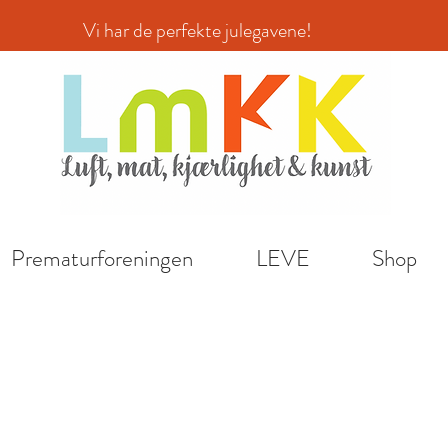
ar de perfekte julegavene!
Prematurforeningen
LEVE
Shop