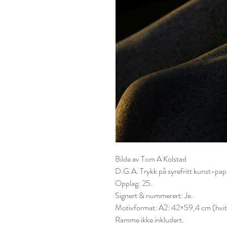
Bilde av Tom A Kolstad
D.G.A. Trykk på syrefritt kunst-
papi
Opplag: 25.
Signert & nummerert: Ja.
Motivformat: A2: 42×59,4 cm (hvit k
Ramme ikke inkludert.