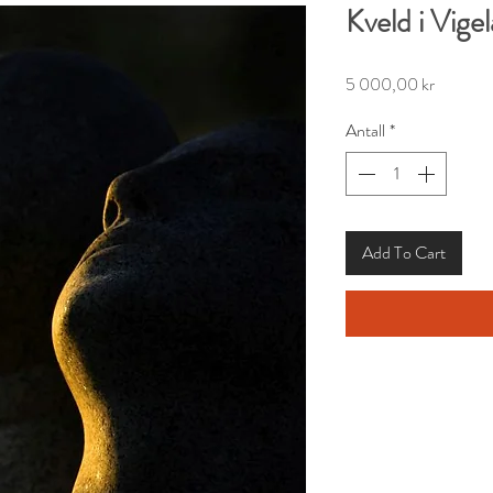
Kveld i Vige
Pris
5 000,00 kr
Antall
*
Add To Cart