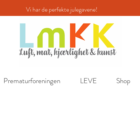
ar de perfekte julegavene!
Prematurforeningen
LEVE
Shop