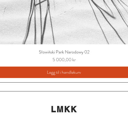
Słowiński Park Narodowy 02
Pris
5 000,00 kr
Legg til i handlekurv
LMKK