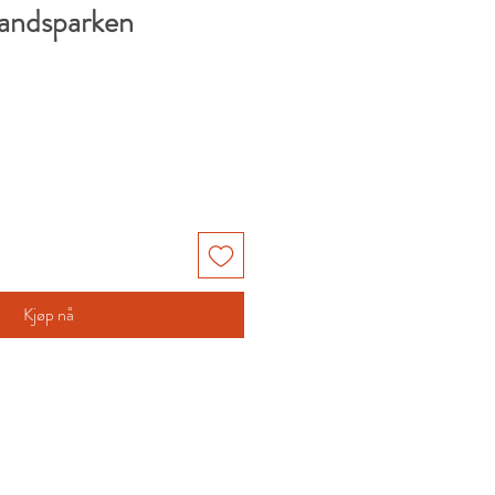
landsparken
Kjøp nå