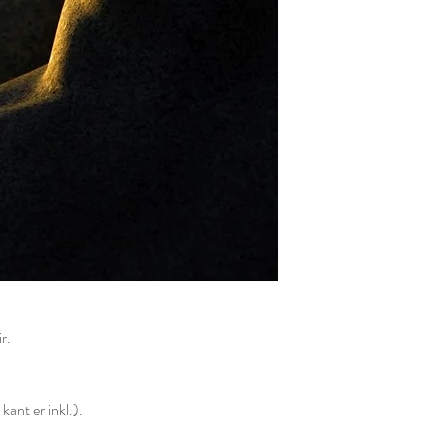
r.
ant er inkl.).