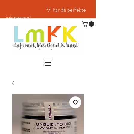
Vi har de perfekte
julegavene!