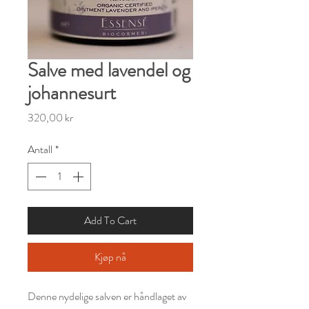
Salve med lavendel og
johannesurt
Pris
320,00 kr
Antall
*
Add To Cart
Kjøp nå
Denne nydelige salven er håndlaget av