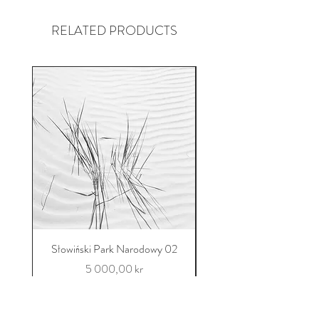
RELATED PRODUCTS
Słowiński Park Narodowy 02
Słowiński Park Narodo
Pris
5 000,00 kr
Legg til i handlekurv