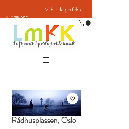
Vi har de perfekte
julegavene!
Rådhusplassen, Oslo