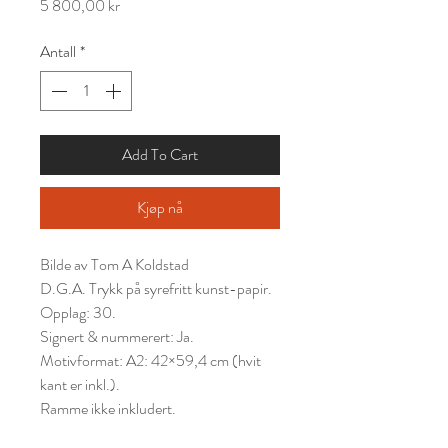
Pris
5 800,00 kr
Antall
*
Add To Cart
Kjøp nå
Bilde av Tom A Koldstad
D.G.A. Trykk på syrefritt kunst-
papir.
Opplag: 30.
Signert & nummerert: Ja.
Motivformat: A2: 42×59,4 cm (hvit
kant er inkl.).
Ramme ikke inkludert.